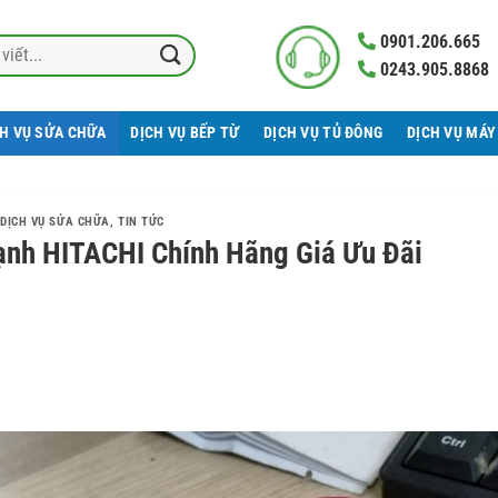
0901.206.665
0243.905.8868
CH VỤ SỬA CHỮA
DỊCH VỤ BẾP TỪ
DỊCH VỤ TỦ ĐÔNG
DỊCH VỤ MÁY
DỊCH VỤ SỬA CHỮA
,
TIN TỨC
nh HITACHI Chính Hãng Giá Ưu Đãi