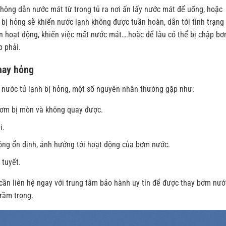
thông dẫn nước mát từ trong tủ ra nơi ấn lấy nước mát để uống, hoặc
ị hỏng sẽ khiến nước lạnh không được tuần hoàn, dẫn tới tình trạng 
òn hoạt động, khiến việc mất nước mát….hoặc để lâu có thể bị chập b
p phải.
hay hỏng
 nước tủ lạnh bị hỏng, một số nguyên nhân thường gặp như:
bơm bị mòn và không quay được.
i.
ông ổn định, ảnh hưởng tới hoạt động của bơm nước.
 tuyết.
 cần liên hệ ngay với trung tâm bảo hành uy tín để được thay bơm nướ
trầm trọng.