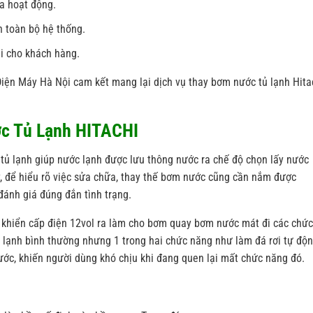
a hoạt động.
h toàn bộ hệ thống.
ại cho khách hàng.
iện Máy Hà Nội cam kết mang lại dịch vụ thay bơm nước tủ lạnh Hita
c Tủ Lạnh HITACHI
tủ lạnh giúp nước lạnh được lưu thông nước ra chế độ chọn lấy nước
y, để hiểu rõ việc sửa chữa, thay thế bơm nước cũng cần nắm được
 đánh giá đúng đắn tình trạng.
 khiển cấp điện 12vol ra làm cho bơm quay bơm nước mát đi các chức
 lạnh bình thường nhưng 1 trong hai chức năng như làm đá rơi tự độ
ớc, khiến người dùng khó chịu khi đang quen lại mất chức năng đó.