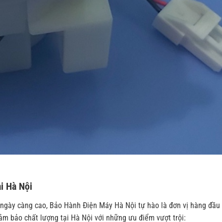
ại Hà Nội
ngày càng cao, Bảo Hành Điện Máy Hà Nội tự hào là đơn vị hàng đầu
ảm bảo chất lượng tại Hà Nội với những ưu điểm vượt trội: