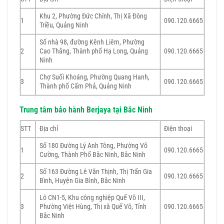
Khu 2, Phường Đức Chính, Thị Xã Đông
1
090.120.6665
Triều, Quảng Ninh
Số nhà 98, đường Kênh Liêm, Phường
2
Cao Thắng, Thành phố Hạ Long, Quảng
090.120.6665
Ninh
Chợ Suối Khoáng, Phường Quang Hanh,
3
090.120.6665
Thành phố Cẩm Phả, Quảng Ninh
Trung tâm bảo hành Berjaya tại Bắc Ninh
STT
Địa chỉ
Điện thoại
Số 180 Đường Lý Anh Tông, Phường Võ
1
090.120.6665
Cường, Thành Phố Bắc Ninh, Bắc Ninh
Số 163 Đường Lê Văn Thịnh, Thị Trấn Gia
2
090.120.6665
Bình, Huyện Gia Bình, Bắc Ninh
Lô CN1-5, Khu công nghiệp Quế Võ III,
3
Phường Việt Hùng, Thị xã Quế Võ, Tỉnh
090.120.6665
Bắc Ninh