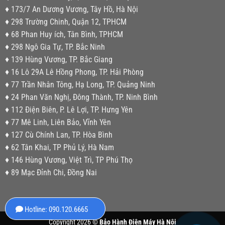
♦ 173/7 An Dương Vương, Tây Hồ, Hà Nội
♦ 298 Trường Chinh, Quận 12, TPHCM
♦ 68 Phan Huy ích, Tân Bình, TPHCM
♦ 298 Ngô Gia Tự, TP. Bắc Ninh
♦ 139 Hùng Vương, TP. Bắc Giang
♦ 16 Lô 29A Lê Hồng Phong, TP. Hải Phòng
♦ 77 Trần Nhân Tông, Hạ Long, TP. Quảng Ninh
♦ 24 Phan Văn Nghị, Đông Thành, TP. Ninh Bình
♦ 112 Điện Biên, P. Lê Lợi, TP. Hưng Yên
♦ 77 Mê Linh, Liên Bảo, Vĩnh Yên
♦ 127 Cù Chính Lan, TP. Hòa Bình
♦ 62 Tân Khai, TP Phủ Lý, Hà Nam
♦ 146 Hùng Vương, Việt Trì, TP Phú Thọ
♦ 89 Mạc Đỉnh Chi, Đồng Nai
Hotline: 090.120.6665
Copyright 2026 ©
Bảo Hành Điện Máy Hà Nội