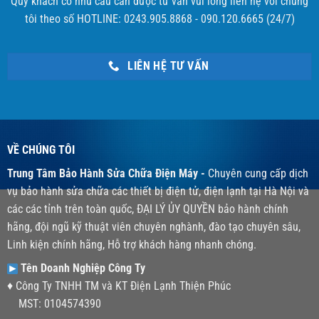
Quý khách có nhu cầu cần được tư vấn vui lòng liên hệ với chúng
tôi theo số HOTLINE: 0243.905.8868 - 090.120.6665 (24/7)
LIÊN HỆ TƯ VẤN
VỀ CHÚNG TÔI
Trung Tâm Bảo Hành Sửa Chữa Điện Máy -
Chuyên cung cấp dịch
vụ bảo hành sửa chữa các thiết bị điện tử, điện lạnh tại Hà Nội và
các các tỉnh trên toàn quốc, ĐẠI LÝ ỦY QUYỀN bảo hành chính
hãng, đội ngũ kỹ thuật viên chuyên nghành, đào tạo chuyên sâu,
Linh kiện chính hãng, Hỗ trợ khách hàng nhanh chóng.
Tên Doanh Nghiệp Công Ty
♦ Công Ty TNHH TM và KT Điện Lạnh Thiện Phúc
MST: 0104574390