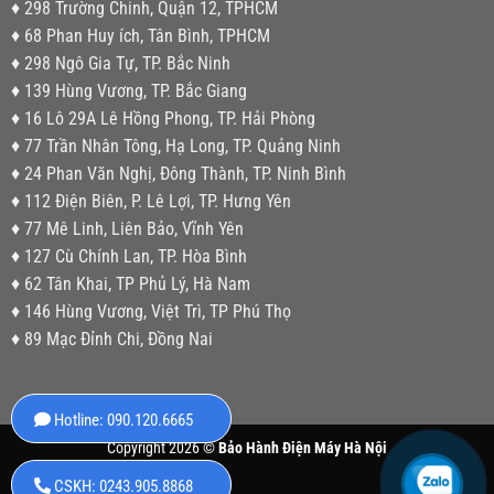
♦ 298 Trường Chinh, Quận 12, TPHCM
♦ 68 Phan Huy ích, Tân Bình, TPHCM
♦ 298 Ngô Gia Tự, TP. Bắc Ninh
♦ 139 Hùng Vương, TP. Bắc Giang
♦ 16 Lô 29A Lê Hồng Phong, TP. Hải Phòng
♦ 77 Trần Nhân Tông, Hạ Long, TP. Quảng Ninh
♦ 24 Phan Văn Nghị, Đông Thành, TP. Ninh Bình
♦ 112 Điện Biên, P. Lê Lợi, TP. Hưng Yên
♦ 77 Mê Linh, Liên Bảo, Vĩnh Yên
♦ 127 Cù Chính Lan, TP. Hòa Bình
♦ 62 Tân Khai, TP Phủ Lý, Hà Nam
♦ 146 Hùng Vương, Việt Trì, TP Phú Thọ
♦ 89 Mạc Đỉnh Chi, Đồng Nai
Hotline: 090.120.6665
Copyright 2026 ©
Bảo Hành Điện Máy Hà Nội
CSKH: 0243.905.8868