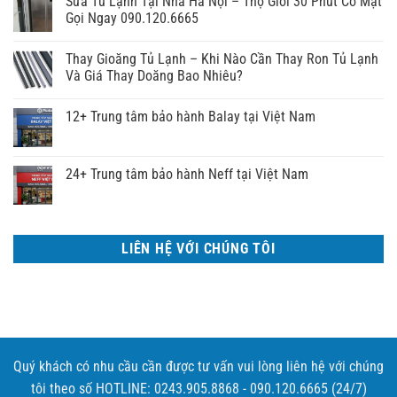
Sửa Tủ Lạnh Tại Nhà Hà Nội – Thợ Giỏi 30 Phút Có Mặt
Gọi Ngay 090.120.6665
Thay Gioăng Tủ Lạnh – Khi Nào Cần Thay Ron Tủ Lạnh
Và Giá Thay Doăng Bao Nhiêu?
12+ Trung tâm bảo hành Balay tại Việt Nam
24+ Trung tâm bảo hành Neff tại Việt Nam
LIÊN HỆ VỚI CHÚNG TÔI
Quý khách có nhu cầu cần được tư vấn vui lòng liên hệ với chúng
tôi theo số HOTLINE: 0243.905.8868 - 090.120.6665 (24/7)