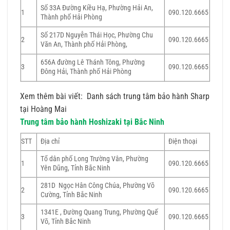
Số 33A Đường Kiều Hạ, Phường Hải An,
1
090.120.6665
Thành phố Hải Phòng
Số 217D Nguyễn Thái Học, Phường Chu
2
090.120.6665
Văn An, Thành phố Hải Phòng,
656A đường Lê Thánh Tông, Phường
3
090.120.6665
Đông Hải, Thành phố Hải Phòng
Xem thêm bài viết:
Danh sách trung tâm bảo hành Sharp
tại Hoàng Mai
Trung tâm bảo hành Hoshizaki tại Bắc Ninh
STT
Địa chỉ
Điện thoại
Tổ dân phố Long Trường Vân, Phường
1
090.120.6665
Yên Dũng, Tỉnh Bắc Ninh
281D Ngọc Hân Công Chúa, Phường Võ
2
090.120.6665
Cường, Tỉnh Bắc Ninh
1341E , Đường Quang Trung, Phường Quế
3
090.120.6665
Võ, Tỉnh Bắc Ninh