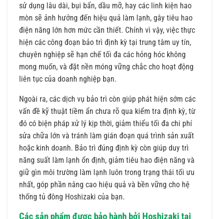
sử dụng lâu dài, bụi bẩn, dầu mỡ, hay các linh kiện hao
mòn sẽ ảnh hưởng đến hiệu quả làm lạnh, gây tiêu hao
điện năng lớn hơn mức cần thiết. Chính vì vậy, việc thực
hiện các công đoạn bảo trì định kỳ tại trung tâm uy tín,
chuyên nghiệp sẽ hạn chế tối đa các hỏng hóc không
mong muốn, và đặt nền móng vững chắc cho hoạt động
liên tục của doanh nghiệp bạn.
Ngoài ra, các dịch vụ bảo trì còn giúp phát hiện sớm các
vấn đề kỹ thuật tiềm ẩn chưa rõ qua kiểm tra định kỳ, từ
đó có biện pháp xử lý kịp thời, giảm thiểu tối đa chi phí
sửa chữa lớn và tránh làm gián đoạn quá trình sản xuất
hoặc kinh doanh. Bảo trì đúng định kỳ còn giúp duy trì
năng suất làm lạnh ổn định, giảm tiêu hao điện năng và
giữ gìn môi trường làm lạnh luôn trong trạng thái tối ưu
nhất, góp phần nâng cao hiệu quả và bền vững cho hệ
thống tủ đông Hoshizaki của bạn.
Các sản phẩm được bảo hành bởi Hoshizaki tại