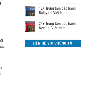
g
12+ Trung tâm bảo hành
Balay tại Việt Nam
24+ Trung tâm bảo hành
Neff tại Việt Nam
ối
LIÊN HỆ VỚI CHÚNG TÔI
oặc
ậy
ch
h