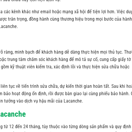
a các kênh khác như email hoặc mạng xã hội để tiện lợi hơn. Việc duy
ược trân trọng, đồng hành cùng thương hiệu trong mọi bước của hành
 Lacanche.
õ ràng, minh bạch để khách hàng dễ dàng thực hiện mọi thủ tục. Th
hoặc trung tâm chăm sóc khách hàng để mô tả sự cố, cung cấp giấy tờ
gồm kỹ thuật viên kiểm tra, xác định lỗi và thực hiện sửa chữa hoặc
iên tục về tiến trình sửa chữa, dự kiến thời gian hoàn tất. Sau khi h
m bảo hoạt động ổn định, rồi được bàn giao lại cùng phiếu bảo hành.
tin tưởng vào dịch vụ hậu mãi của Lacanche.
Lacanche
 từ 12 đến 24 tháng, tùy thuộc vào từng dòng sản phẩm và quy định