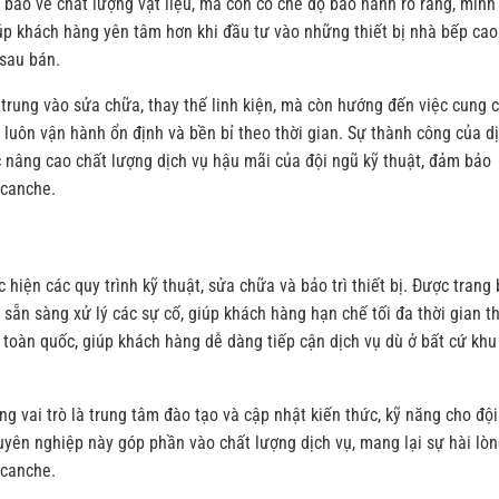
ảo về chất lượng vật liệu, mà còn có chế độ bảo hành rõ ràng, minh
úp khách hàng yên tâm hơn khi đầu tư vào những thiết bị nhà bếp cao
 sau bán.
trung vào sửa chữa, thay thế linh kiện, mà còn hướng đến việc cung 
ị luôn vận hành ổn định và bền bỉ theo thời gian. Sự thành công của d
c nâng cao chất lượng dịch vụ hậu mãi của đội ngũ kỹ thuật, đảm bảo
acanche.
hiện các quy trình kỹ thuật, sửa chữa và bảo trì thiết bị. Được trang 
n sẵn sàng xử lý các sự cố, giúp khách hàng hạn chế tối đa thời gian th
toàn quốc, giúp khách hàng dễ dàng tiếp cận dịch vụ dù ở bất cứ khu
g vai trò là trung tâm đào tạo và cập nhật kiến thức, kỹ năng cho đội
yên nghiệp này góp phần vào chất lượng dịch vụ, mang lại sự hài lò
acanche.