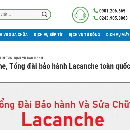
0901.206.665
0243.905.8868
CH VỤ SỬA CHỮA
DỊCH VỤ BẾP TỪ
DỊCH VỤ TỦ ĐÔNG
DỊCH VỤ MÁY
TIN TỨC
,
DỊCH VỤ BẢO HÀNH
e, Tổng đài bảo hành Lacanche toàn quố