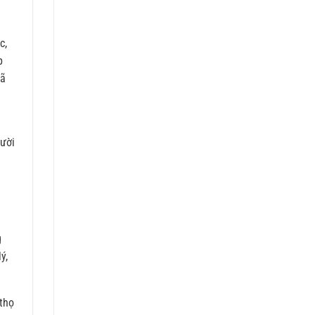
c,
p
xã
gười
g
ý,
 thọ