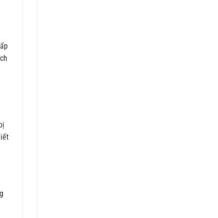
cấp
ịch
bị
iết
ng