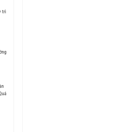
 trì
ường
oàn
 Quá