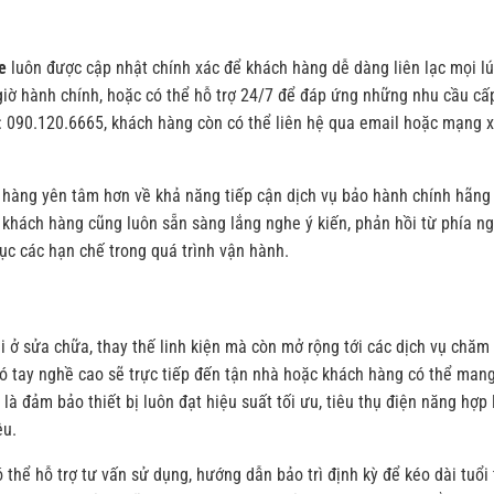
e
luôn được cập nhật chính xác để khách hàng dễ dàng liên lạc mọi lú
giờ hành chính, hoặc có thể hỗ trợ 24/7 để đáp ứng những nhu cầu cấ
e: 090.120.6665, khách hàng còn có thể liên hệ qua email hoặc mạng 
h hàng yên tâm hơn về khả năng tiếp cận dịch vụ bảo hành chính hãng
khách hàng cũng luôn sẵn sàng lắng nghe ý kiến, phản hồi từ phía n
ục các hạn chế trong quá trình vận hành.
 ở sửa chữa, thay thế linh kiện mà còn mở rộng tới các dịch vụ chăm
n có tay nghề cao sẽ trực tiếp đến tận nhà hoặc khách hàng có thể man
à đảm bảo thiết bị luôn đạt hiệu suất tối ưu, tiêu thụ điện năng hợp l
ệu.
thể hỗ trợ tư vấn sử dụng, hướng dẫn bảo trì định kỳ để kéo dài tuổi