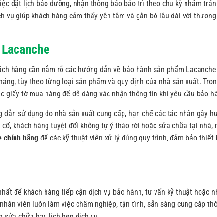
ệc đặt lịch bảo dưỡng, nhận thông báo bảo trì theo chu kỳ nhằm trán
h vụ giúp khách hàng cảm thấy yên tâm và gắn bó lâu dài với thương
 Lacanche
khách hàng cần nắm rõ các hướng dẫn về bảo hành sản phẩm Lacanche
háng, tùy theo từng loại sản phẩm và quy định của nhà sản xuất. Tro
ặc giấy tờ mua hàng để dễ dàng xác nhận thông tin khi yêu cầu bảo h
g dẫn sử dụng do nhà sản xuất cung cấp, hạn chế các tác nhân gây h
 cố, khách hàng tuyệt đối không tự ý tháo rời hoặc sửa chữa tại nhà,
e chính hãng
để các kỹ thuật viên xử lý đúng quy trình, đảm bảo thiết 
hất để khách hàng tiếp cận dịch vụ bảo hành, tư vấn kỹ thuật hoặc n
nhân viên luôn làm việc chăm nghiệp, tận tình, sẵn sàng cung cấp th
nh sửa chữa hay lịch hẹn dịch vụ.