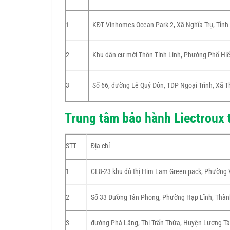
1
KĐT Vinhomes Ocean Park 2, Xã Nghĩa Trụ, Tỉn
2
Khu dân cư mới Thôn Tính Linh, Phường Phố Hi
3
Số 66, đường Lê Quý Đôn, TDP Ngoại Trình, Xã T
Trung tâm bảo hành Liectroux 
STT
Địa chỉ
1
CL8-23 khu đô thị Him Lam Green pack, Phường 
2
Số 33 Đường Tân Phong, Phường Hạp Lĩnh, Thành
3
đường Phá Lãng, Thị Trấn Thứa, Huyện Lương Tài