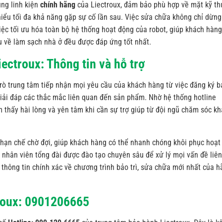
ụng linh kiện
chính hãng
của Liectroux, đảm bảo phù hợp về mặt kỹ th
thiểu tối đa khả năng gặp sự cố lần sau. Việc sửa chữa không chỉ dừng 
iệc tối ưu hóa toàn bộ hệ thống hoạt động của robot, giúp khách hàng
u về làm sạch nhà ở đều được đáp ứng tốt nhất.
ectroux: Thông tin và hỗ trợ
rò trung tâm tiếp nhận mọi yêu cầu của khách hàng từ việc đăng ký b
 giải đáp các thắc mắc liên quan đến sản phẩm. Nhờ hệ thống hotline
 thấy hài lòng và yên tâm khi cần sự trợ giúp từ đội ngũ chăm sóc k
 hạn chế chờ đợi, giúp khách hàng có thể nhanh chóng khôi phục hoạt
ũ nhân viên tổng đài được đào tạo chuyên sâu để xử lý mọi vấn đề liên
 thông tin chính xác về chương trình bảo trì, sửa chữa mới nhất của 
troux: 0901206665