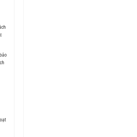
ách
c
 bảo
ách
hoạt