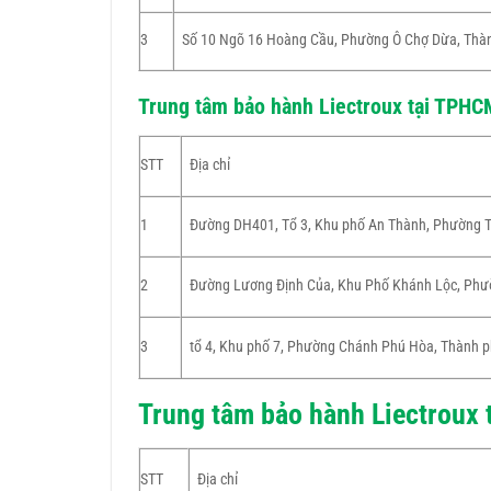
3
Số 10 Ngõ 16 Hoàng Cầu, Phường Ô Chợ Dừa, Thà
Trung tâm bảo hành Liectroux tại TPHC
STT
Địa chỉ
1
Đường DH401, Tổ 3, Khu phố An Thành, Phường T
2
Đường Lương Định Của, Khu Phố Khánh Lộc, Phư
3
tổ 4, Khu phố 7, Phường Chánh Phú Hòa, Thành 
Trung tâm bảo hành Liectroux 
STT
Địa chỉ