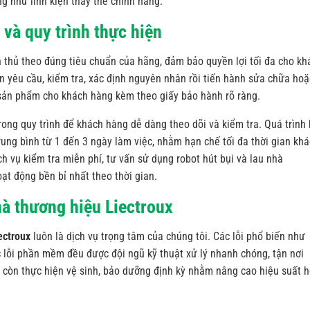
ng như linh kiện thay thế chính hãng.
và quy trình thực hiện
 thủ theo đúng tiêu chuẩn của hãng, đảm bảo quyền lợi tối đa cho kh
ận yêu cầu, kiểm tra, xác định nguyên nhân rồi tiến hành sửa chữa hoặ
o sản phẩm cho khách hàng kèm theo giấy bảo hành rõ ràng.
rong quy trình để khách hàng dễ dàng theo dõi và kiểm tra. Quá trình
rung bình từ 1 đến 3 ngày làm việc, nhằm hạn chế tối đa thời gian kh
ch vụ kiểm tra miễn phí, tư vấn sử dụng robot hút bụi và lau nhà
oạt động bền bỉ nhất theo thời gian.
hà thương hiệu Liectroux
ectroux
luôn là dịch vụ trọng tâm của chúng tôi. Các lỗi phổ biến như
 lỗi phần mềm đều được đội ngũ kỹ thuật xử lý nhanh chóng, tận nơi
i còn thực hiện vệ sinh, bảo dưỡng định kỳ nhằm nâng cao hiệu suất 