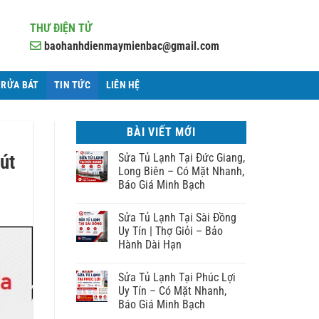
THƯ ĐIỆN TỬ
baohanhdienmaymienbac@gmail.com
 RỬA BÁT
TIN TỨC
LIÊN HỆ
BÀI VIẾT MỚI
út
Sửa Tủ Lạnh Tại Đức Giang,
Long Biên – Có Mặt Nhanh,
Báo Giá Minh Bạch
Sửa Tủ Lạnh Tại Sài Đồng
Uy Tín | Thợ Giỏi – Bảo
Hành Dài Hạn
Sửa Tủ Lạnh Tại Phúc Lợi
Uy Tín – Có Mặt Nhanh,
Báo Giá Minh Bạch