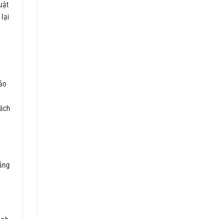
uật
lại
ảo
hách
hãng