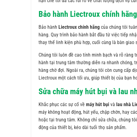
hạn chế tối đa các rủi ro về chất lượng dịch vụ cũ
Bảo hành Liectroux chính hãng 
Bảo hành
Liectroux chính hãng
của chúng tôi tuân
hàng. Quy trình bảo hành bắt đầu từ việc tiếp nh
thay thế linh kiện phù hợp, cuối cùng là bàn gia
Chúng tôi luôn đề cao tính minh bạch và rõ ràng t
hành tại trung tâm thường diễn ra nhanh chóng, t
hàng chờ đợi. Ngoài ra, chúng tôi còn cung cấp dị
Liectroux một cách tối ưu, giúp thiết bị của bạn h
Sửa chữa máy hút bụi và lau n
Khắc phục các sự cố về
máy hút bụi
và
lau nhà Li
máy không hoạt động, hút yếu, chập chờn, hay các
hoặc tại trung tâm. Không chỉ sửa chữa, chúng tô
động của thiết bị, kéo dài tuổi thọ sản phẩm.