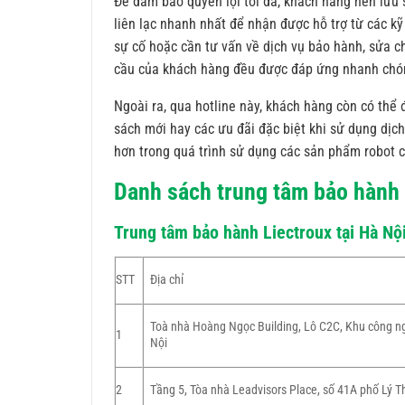
Để đảm bảo quyền lợi tối đa, khách hàng nên lưu
liên lạc nhanh nhất để nhận được hỗ trợ từ các kỹ
sự cố hoặc cần tư vấn về dịch vụ bảo hành, sửa 
cầu của khách hàng đều được đáp ứng nhanh chón
Ngoài ra, qua hotline này, khách hàng còn có thể
sách mới hay các ưu đãi đặc biệt khi sử dụng dịc
hơn trong quá trình sử dụng các sản phẩm robot củ
Danh sách trung tâm bảo hành 
Trung tâm bảo hành Liectroux tại Hà Nộ
STT
Địa chỉ
Toà nhà Hoàng Ngọc Building, Lô C2C, Khu công ng
1
Nội
2
Tầng 5, Tòa nhà Leadvisors Place, số 41A phố Lý 