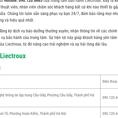
 số
Hotline: 090.120.6665
của trung tâm bảo hành Liectroux. Đây là k
 thuật viên, nhân viên chăm sóc khách hàng bất cứ khi nào thiết bị gặ
chữa. Chúng tôi luôn sẵn sàng phục vụ bạn 24/7, đảm bảo rằng mọi nh
g và hiệu quả nhất.
 đăng ký dịch vụ bảo dưỡng thường xuyên, nhận thông tin về các chính
h vụ bảo hành của trung tâm. Sự tiện lợi này giúp khách hàng yên tâm
a Liectroux, từ đó nâng cao trải nghiệm và sự hài lòng dài lâu.
Liectroux
i
Điện thoại
hệ thông tin tập trung Cầu Giấy, Phường Cầu Giấy, Thành phố Hà
090.120.6
Thái Tổ, Phường Hoàn Kiếm, Thành phố Hà Nội
090.120.6