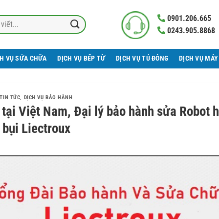
0901.206.665
0243.905.8868
CH VỤ SỬA CHỮA
DỊCH VỤ BẾP TỪ
DỊCH VỤ TỦ ĐÔNG
DỊCH VỤ MÁY
TIN TỨC
,
DỊCH VỤ BẢO HÀNH
tại Việt Nam, Đại lý bảo hành sửa Robot h
bụi Liectroux