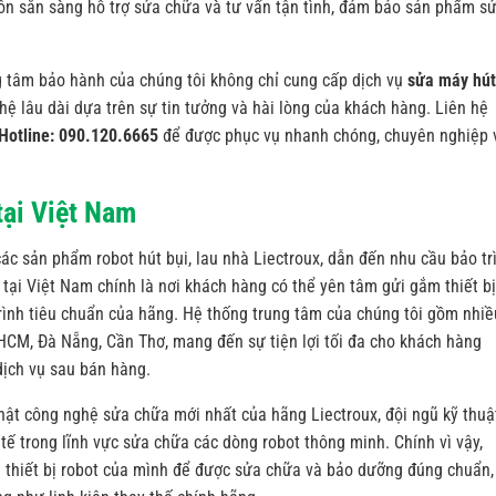
luôn sẵn sàng hỗ trợ sửa chữa và tư vấn tận tình, đảm bảo sản phẩm s
g tâm bảo hành của chúng tôi không chỉ cung cấp dịch vụ
sửa máy hút
hệ lâu dài dựa trên sự tin tưởng và hài lòng của khách hàng. Liên hệ
Hotline: 090.120.6665
để được phục vụ nhanh chóng, chuyên nghiệp 
tại Việt Nam
c sản phẩm robot hút bụi, lau nhà Liectroux, dẫn đến nhu cầu bảo tr
tại Việt Nam chính là nơi khách hàng có thể yên tâm gửi gắm thiết bị
rình tiêu chuẩn của hãng. Hệ thống trung tâm của chúng tôi gồm nhiề
HCM, Đà Nẵng, Cần Thơ, mang đến sự tiện lợi tối đa cho khách hàng
dịch vụ sau bán hàng.
hật công nghệ sửa chữa mới nhất của hãng Liectroux, đội ngũ kỹ thuậ
tế trong lĩnh vực sửa chữa các dòng robot thông minh. Chính vì vậy,
 thiết bị robot của mình để được sửa chữa và bảo dưỡng đúng chuẩn,