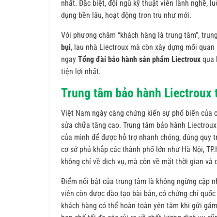
nhất. Đặc biệt, đội ngũ kỹ thuật viên lành nghề, 
dụng bền lâu, hoạt động trơn tru như mới.
Với phương châm “khách hàng là trung tâm”, trun
bụi
, lau nhà Liectroux mà còn xây dựng mối quan 
ngay
Tổng đài bảo hành sản phẩm Liectroux
qua
tiện lợi nhất.
Trung tâm bảo hành Liectroux 
Việt Nam ngày càng chứng kiến sự phổ biến của cá
sửa chữa tăng cao. Trung tâm bảo hành Liectroux 
của mình để được hỗ trợ nhanh chóng, đúng quy t
cơ sở phủ khắp các thành phố lớn như Hà Nội, TP.
không chỉ về dịch vụ, mà còn về mặt thời gian và 
Điểm nổi bật của trung tâm là không ngừng cập n
viên còn được đào tạo bài bản, có chứng chỉ quốc 
khách hàng có thể hoàn toàn yên tâm khi gửi gắm