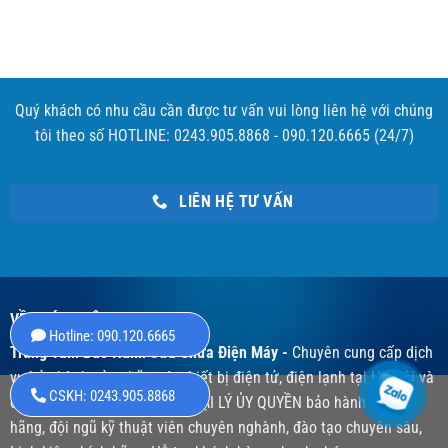
Quý khách có nhu cầu cần được tư vấn vui lòng liên hệ với chúng
tôi theo số HOTLINE: 0243.905.8868 - 090.120.6665 (24/7)
LIÊN HỆ TƯ VẤN
VỀ CHÚNG TÔI
Hotline: 090.120.6665
Trung Tâm Bảo Hành Sửa Chữa Điện Máy -
Chuyên cung cấp dịch
vụ bảo hành sửa chữa các thiết bị điện tử, điện lạnh tại Hà Nội và
CSKH: 0243.905.8868
các các tỉnh trên toàn quốc, ĐẠI LÝ ỦY QUYỀN bảo hành chính
hãng, đội ngũ kỹ thuật viên chuyên nghành, đào tạo chuyên sâu,