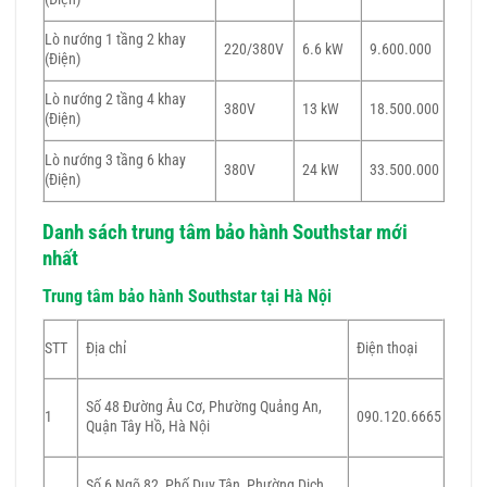
Lò nướng 1 tầng 2 khay
220/380V
6.6 kW
9.600.000
(Điện)
Lò nướng 2 tầng 4 khay
380V
13 kW
18.500.000
(Điện)
Lò nướng 3 tầng 6 khay
380V
24 kW
33.500.000
(Điện)
Danh sách trung tâm bảo hành Southstar mới
nhất
Trung tâm bảo hành Southstar tại Hà Nội
STT
Địa chỉ
Điện thoại
Số 48 Đường Âu Cơ, Phường Quảng An,
1
090.120.6665
Quận Tây Hồ, Hà Nội
Số 6 Ngõ 82, Phố Duy Tân, Phường Dịch