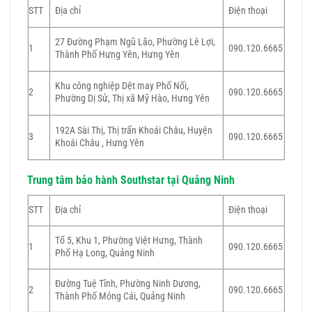
STT
Địa chỉ
Điện thoại
27 Đường Phạm Ngũ Lão, Phường Lê Lợi,
1
090.120.6665
Thành Phố Hưng Yên, Hưng Yên
Khu công nghiệp Dệt may Phố Nối,
2
090.120.6665
Phường Dị Sử, Thị xã Mỹ Hào, Hưng Yên
192A Sài Thị, Thị trấn Khoái Châu, Huyện
3
090.120.6665
Khoái Châu , Hưng Yên
Trung tâm bảo hành Southstar tại Quảng Ninh
STT
Địa chỉ
Điện thoại
Tổ 5, Khu 1, Phường Việt Hưng, Thành
1
090.120.6665
Phố Hạ Long, Quảng Ninh
Đường Tuệ Tĩnh, Phường Ninh Dương,
2
090.120.6665
Thành Phố Móng Cái, Quảng Ninh