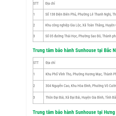
STT
Địa chỉ
1
Số 138 Điện Biên Phủ, Phường Lê Thanh Nghị, T
2
Khu công nghiệp Gia Lộc, Xã Toàn Thắng, Huyện 
3
Số 05 đường Thái Học, Phường Sao Đỏ, Thành ph
Trung tâm bảo hành Sunhouse tại Bắc N
STT
Địa chỉ
1
Khu Phố Vĩnh Thọ, Phường Hương Mạc, Thành Ph
2
304 Nguyễn Cao, Khu Hòa Đình, Phường Võ Cườn
3
Thôn Đại Bái, Xã Đại Bái, Huyện Gia Bình, Tỉnh B
Trung tâm bảo hành Sunhouse tại Hưng