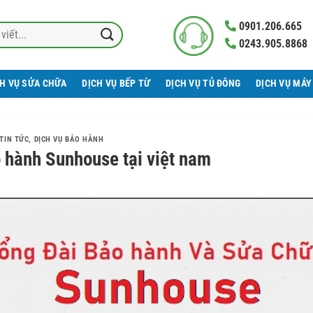
0901.206.665
0243.905.8868
CH VỤ SỬA CHỮA
DỊCH VỤ BẾP TỪ
DỊCH VỤ TỦ ĐÔNG
DỊCH VỤ MÁY
TIN TỨC
,
DỊCH VỤ BẢO HÀNH
 hành Sunhouse tại việt nam