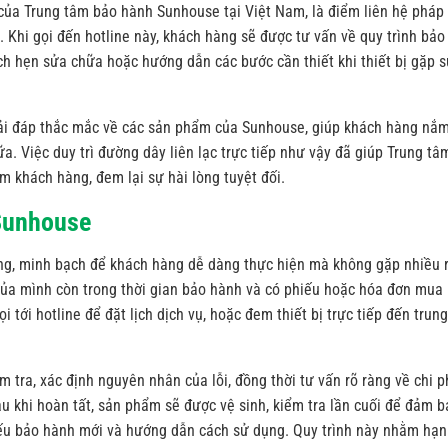
 của Trung tâm bảo hành Sunhouse tại Việt Nam, là điểm liên hệ pháp 
 Khi gọi đến hotline này, khách hàng sẽ được tư vấn về quy trình bảo
ịch hẹn sửa chữa hoặc hướng dẫn các bước cần thiết khi thiết bị gặp 
 giải đáp thắc mắc về các sản phẩm của Sunhouse, giúp khách hàng nắm
ữa. Việc duy trì đường dây liên lạc trực tiếp như vậy đã giúp Trung tâ
ệm khách hàng, đem lại sự hài lòng tuyệt đối.
Sunhouse
ng, minh bạch để khách hàng dễ dàng thực hiện mà không gặp nhiều 
 của mình còn trong thời gian bảo hành và có phiếu hoặc hóa đơn mua
 tới hotline để đặt lịch dịch vụ, hoặc đem thiết bị trực tiếp đến trung
 tra, xác định nguyên nhân của lỗi, đồng thời tư vấn rõ ràng về chi ph
au khi hoàn tất, sản phẩm sẽ được vệ sinh, kiểm tra lần cuối để đảm b
hiếu bảo hành mới và hướng dẫn cách sử dụng. Quy trình này nhằm hạn