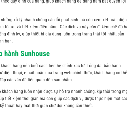
 theo quy định của hãng, giúp khách hàng dễ dàng nắm bắt quyền lợi
g những xử lý nhanh chóng các lỗi phát sinh mà còn xem xét toàn diện
nh tối ưu và tiết kiệm điện năng. Các dịch vụ này còn đi kèm chế độ h
g định kỳ, giúp thiết bị gia dụng luôn trong trạng thái tốt nhất, sẵn
nh bạn.
ảo hành Sunhouse
 khách hàng nên biết cách liên hệ chính xác tới Tổng đài bảo hành
 điện thoại, email hoặc qua trang web chính thức, khách hàng có th
i đáp các vấn đề liên quan đến sản phẩm.
 khách hàng luôn nhận được sự hỗ trợ nhanh chóng, kịp thời trong m
iúp tiết kiệm thời gian mà còn giúp các dịch vụ được thực hiện một cá
 kỹ thuật hay mất thời gian chờ đợi không cần thiết.