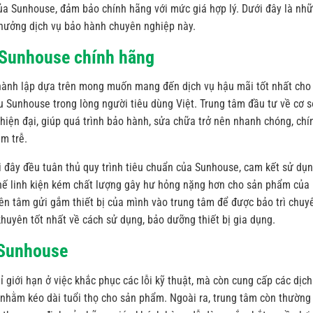
 của Sunhouse, đảm bảo chính hãng với mức giá hợp lý. Dưới đây là nh
n hưởng dịch vụ bảo hành chuyên nghiệp này.
 Sunhouse chính hãng
ành lập dựa trên mong muốn mang đến dịch vụ hậu mãi tốt nhất cho
 Sunhouse trong lòng người tiêu dùng Việt. Trung tâm đầu tư về cơ s
 hiện đại, giúp quá trình bảo hành, sửa chữa trở nên nhanh chóng, chí
ậm trễ.
i đây đều tuân thủ quy trình tiêu chuẩn của Sunhouse, cam kết sử dụ
 thế linh kiện kém chất lượng gây hư hỏng nặng hơn cho sản phẩm của
ên tâm gửi gắm thiết bị của mình vào trung tâm để được bảo trì chuy
huyên tốt nhất về cách sử dụng, bảo dưỡng thiết bị gia dụng.
 Sunhouse
giới hạn ở việc khắc phục các lỗi kỹ thuật, mà còn cung cấp các dịch
h nhằm kéo dài tuổi thọ cho sản phẩm. Ngoài ra, trung tâm còn thường