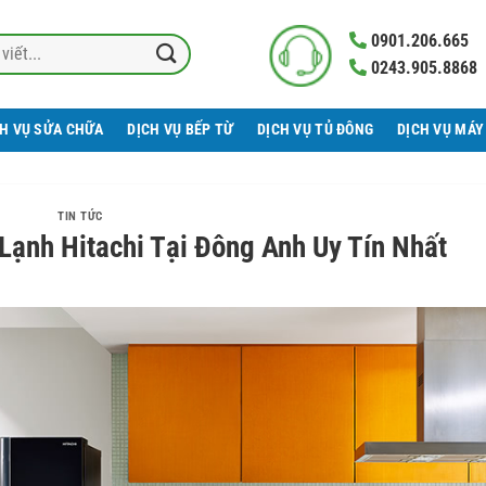
0901.206.665
0243.905.8868
CH VỤ SỬA CHỮA
DỊCH VỤ BẾP TỪ
DỊCH VỤ TỦ ĐÔNG
DỊCH VỤ MÁY
TIN TỨC
ạnh Hitachi Tại Đông Anh Uy Tín Nhất