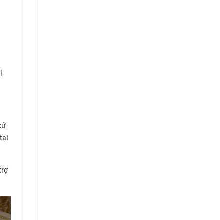
i
cứ
tại
trợ