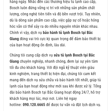
hàng ngày. Nhắc đến các thương hiệu tủ lạnh cao cấp,
Bosch luôn đứng vững vị trí với những sản phẩm chất
lượng, công nghệ tiên tiến và độ bền vượt trội. Tuy nhiên,
dù là dòng sản phẩm cao cấp, việc gặp sự cố hoặc hỏng
hóc vẫn có thể xảy ra do nhiều nguyên nhân khác nhau.
Chính vì vậy, dịch vụ
bảo hành tủ lạnh Bosch tại Bắc
Giang
đóng vai trò cực kỳ quan trọng để đảm bảo thiết bị
của bạn hoạt động ổn định, lâu dài.
Chúng tôi cung cấp dịch vụ
sửa tủ lạnh Bosch tại Bắc
Giang
chuyên nghiệp, nhanh chóng, đem lại sự yên tâm
tối đa cho khách hàng. Với đội ngũ kỹ thuật viên giàu
kinh nghiệm, trang thiết bị hiện đại, chúng tôi cam kết
mang đến dịch vụ sửa chữa và bảo hành tốt nhất, giúp tủ
lạnh của bạn hoạt động như mới sau khi được xử lý. Tổng
đài bảo hành Bosch tại Bắc Giang hoạt động 24/7, hỗ trợ
khách hàng mọi lúc, mọi nơi. Liên hệ ngay
hotline:
090.120.6665
để được tư vấn và đặt lịch dịch vụ.