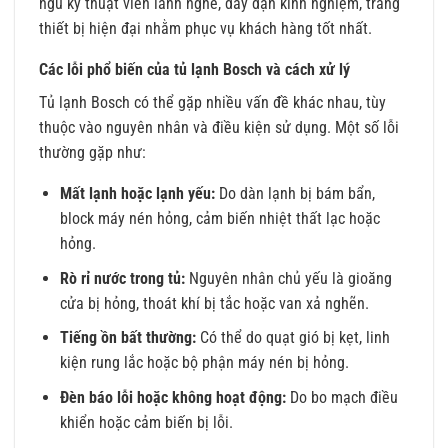
ngũ kỹ thuật viên lành nghề, dày dạn kinh nghiệm, trang
thiết bị hiện đại nhằm phục vụ khách hàng tốt nhất.
Các lỗi phổ biến của tủ lạnh Bosch và cách xử lý
Tủ lạnh Bosch có thể gặp nhiều vấn đề khác nhau, tùy
thuộc vào nguyên nhân và điều kiện sử dụng. Một số lỗi
thường gặp như:
Mất lạnh hoặc lạnh yếu:
Do dàn lạnh bị bám bẩn,
block máy nén hỏng, cảm biến nhiệt thất lạc hoặc
hỏng.
Rò rỉ nước trong tủ:
Nguyên nhân chủ yếu là gioăng
cửa bị hỏng, thoát khí bị tắc hoặc van xả nghẽn.
Tiếng ồn bất thường:
Có thể do quạt gió bị kẹt, linh
kiện rung lắc hoặc bộ phận máy nén bị hỏng.
Đèn báo lỗi hoặc không hoạt động:
Do bo mạch điều
khiển hoặc cảm biến bị lỗi.