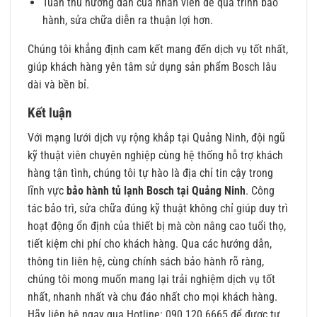
Tuân thủ hướng dẫn của nhân viên để quá trình bảo
hành, sửa chữa diễn ra thuận lợi hơn.
Chúng tôi khẳng định cam kết mang đến dịch vụ tốt nhất,
giúp khách hàng yên tâm sử dụng sản phẩm Bosch lâu
dài và bền bỉ.
Kết luận
Với mạng lưới dịch vụ rộng khắp tại Quảng Ninh, đội ngũ
kỹ thuật viên chuyên nghiệp cùng hệ thống hỗ trợ khách
hàng tận tình, chúng tôi tự hào là địa chỉ tin cậy trong
lĩnh vực
bảo hành tủ lạnh Bosch
tại Quảng Ninh
. Công
tác bảo trì, sửa chữa đúng kỹ thuật không chỉ giúp duy trì
hoạt động ổn định của thiết bị mà còn nâng cao tuổi thọ,
tiết kiệm chi phí cho khách hàng. Qua các hướng dẫn,
thông tin liên hệ, cùng chính sách bảo hành rõ ràng,
chúng tôi mong muốn mang lại trải nghiệm dịch vụ tốt
nhất, nhanh nhất và chu đáo nhất cho mọi khách hàng.
Hãy liên hệ ngay qua Hotline: 090.120.6665 để được tư