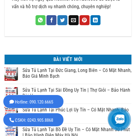
vấn và hỗ trợ dịch vụ nhanh chóng, chuyên nghiệp!
BÀI VIẾT MỚI
Sửa Tủ Lạnh Tại Đức Giang, Long Biên – Có Mặt Nhanh,
Báo Giá Minh Bạch
Sửa Tủ Lạnh Tại Sài Đồng Uy Tín | Thợ Giỏi – Bảo Hành
Dài Hạn
Hotline: 090.120.6665
Sửa Tủ Lạnh Tại Phúc Lợi Uy Tín – Có Mặt Nhanh, Báo
Giá Minh Bạch
CSKH: 0243.905.8868
Sửa Tủ Lạnh Tại Bồ Đề Uy Tín – Có Mặt Nhanh 30 Phút
| Bảo Hành Điện Máy Hà Nội