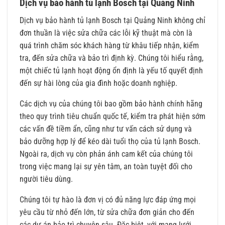
Dịch vụ bảo hành tủ lạnh Bosch tại Quảng Ninh
Dịch vụ bảo hành tủ lạnh Bosch tại Quảng Ninh không chỉ
đơn thuần là việc sửa chữa các lỗi kỹ thuật mà còn là
quá trình chăm sóc khách hàng từ khâu tiếp nhận, kiểm
tra, đến sửa chữa và bảo trì định kỳ. Chúng tôi hiểu rằng,
một chiếc tủ lạnh hoạt động ổn định là yếu tố quyết định
đến sự hài lòng của gia đình hoặc doanh nghiệp.
Các dịch vụ của chúng tôi bao gồm bảo hành chính hãng
theo quy trình tiêu chuẩn quốc tế, kiểm tra phát hiện sớm
các vấn đề tiềm ẩn, cũng như tư vấn cách sử dụng và
bảo dưỡng hợp lý để kéo dài tuổi thọ của tủ lạnh Bosch.
Ngoài ra, dịch vụ còn phản ánh cam kết của chúng tôi
trong việc mang lại sự yên tâm, an toàn tuyệt đối cho
người tiêu dùng.
Chúng tôi tự hào là đơn vị có đủ năng lực đáp ứng mọi
yêu cầu từ nhỏ đến lớn, từ sửa chữa đơn giản cho đến
các dự án bảo trì chuyên sâu. Đặc biệt, với mạng lưới