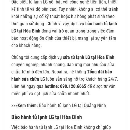
Đặc biệt, tủ lạnh LG nổi bật với công nghệ tiên tiến, thiết
kế tinh tế và độ bền cao. Tuy nhiên, không ai có thể tránh
khỏi những sự cố kỹ thuật hoặc hư hỏng phát sinh theo
thời gian sử dụng. Chính vì vậy, dịch vụ
bảo hành tủ lạnh
LG tại Hòa Bình
đóng vai trò quan trọng trong việc đảm
bảo hoạt động ổn định của thiết bị, mang lại sự yên tâm
cho khách hàng.
Chúng tôi cung cấp dịch vụ
sửa tủ lạnh LG tại Hòa Bình
chuyên nghiệp, nhanh chóng, đáp ứng mọi nhu cầu sửa
chữa từ nhỏ đến lớn. Ngoài ra, hệ thống
Tổng đài bảo
hành sửa chữa LG
luôn sẵn sàng hỗ trợ khách hàng 24/7.
Liên hệ ngay qua
hotline: 090.120.6665
để được tư vấn
miễn phí và đặt lịch sửa chữa nhanh nhất.
>>>Xem thêm:
Bảo hành tủ lạnh LG tại Quảng Ninh
Bảo hành tủ lạnh LG tại Hòa Bình
Việc bảo hành tủ lạnh LG tại Hòa Bình không chỉ giúp