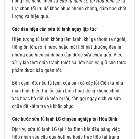
hỏng hóc nặng, dịch vụ
sửa tủ lạnh LG tại Hòa Bình
sẽ là
lựa chọn tối ưu để khắc phục nhanh chóng, đảm bảo chất
lượng và hiệu quả.
Các dấu hiệu cần sửa tủ lạnh ngay lập tức
Hiện tượng tủ lạnh không làm lạnh, khí ga thoát ra ngoài,
tiếng ồn lớn, rò rỉ nước hoặc mùi hôi bất thường đều là
những dấu hiệu cảnh báo cần được sửa chữa gấp. Việc
xử lý kịp thời giúp tránh thiệt hại lớn hơn và giữ cho thực
phẩm được bảo quản tốt.
Bên cạnh đó, nếu tủ lạnh của bạn có các lỗi điện tử như
màn hình hiển thị lỗi, cảm biến hoạt động không chính
xác hoặc bộ điều khiển bị lỗi, cần gọi ngay dịch vụ sửa
chữa để kiểm tra và khắc phục.
Các bước sửa tủ lạnh LG chuyên nghiệp tại Hòa Bình
Dịch vụ sửa tủ lạnh LG tại Hòa Bình bắt đầu bằng việc
tiếp nhận yêu cầu qua hotline hoặc trực tiếp tại trung