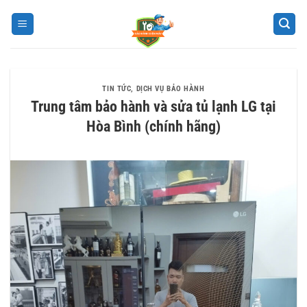
Bỏ
qua
nội
dung
TIN TỨC
,
DỊCH VỤ BẢO HÀNH
Trung tâm bảo hành và sửa tủ lạnh LG tại
Hòa Bình (chính hãng)