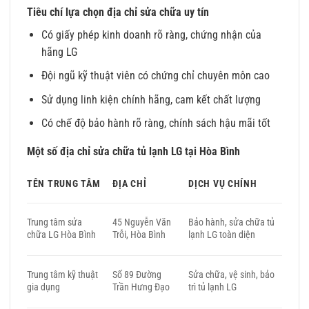
Tiêu chí lựa chọn địa chỉ sửa chữa uy tín
Có giấy phép kinh doanh rõ ràng, chứng nhận của
hãng LG
Đội ngũ kỹ thuật viên có chứng chỉ chuyên môn cao
Sử dụng linh kiện chính hãng, cam kết chất lượng
Có chế độ bảo hành rõ ràng, chính sách hậu mãi tốt
Một số địa chỉ sửa chữa tủ lạnh LG tại Hòa Bình
TÊN TRUNG TÂM
ĐỊA CHỈ
DỊCH VỤ CHÍNH
Trung tâm sửa
45 Nguyễn Văn
Bảo hành, sửa chữa tủ
chữa LG Hòa Bình
Trỗi, Hòa Bình
lạnh LG toàn diện
Trung tâm kỹ thuật
Số 89 Đường
Sửa chữa, vệ sinh, bảo
gia dụng
Trần Hưng Đạo
trì tủ lạnh LG