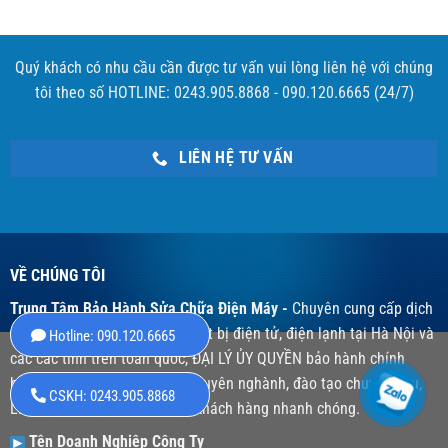
Quý khách có nhu cầu cần được tư vấn vui lòng liên hệ với chúng
tôi theo số HOTLINE: 0243.905.8868 - 090.120.6665 (24/7)
LIÊN HỆ TƯ VẤN
VỀ CHÚNG TÔI
Trung Tâm Bảo Hành Sửa Chữa Điện Máy -
Chuyên cung cấp dịch
vụ bảo hành sửa chữa các thiết bị điện tử, điện lạnh tại Hà Nội và
Hotline: 090.120.6665
các các tỉnh trên toàn quốc, ĐẠI LÝ ỦY QUYỀN bảo hành chính
hãng, đội ngũ kỹ thuật viên chuyên nghành, đào tạo chuyên sâu,
CSKH: 0243.905.8868
Linh kiện chính hãng, Hỗ trợ khách hàng nhanh chóng.
Tên Doanh Nghiệp Công Ty