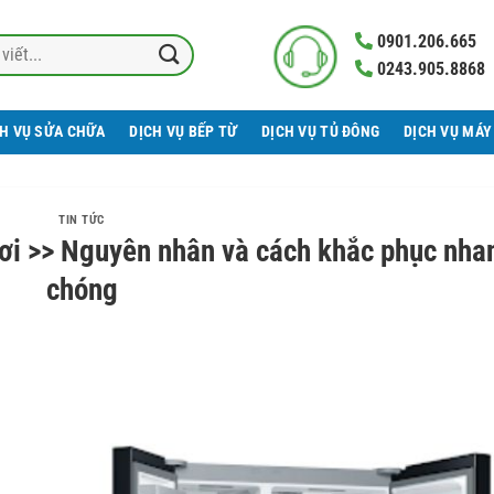
0901.206.665
0243.905.8868
CH VỤ SỬA CHỮA
DỊCH VỤ BẾP TỪ
DỊCH VỤ TỦ ĐÔNG
DỊCH VỤ MÁY
TIN TỨC
rơi >> Nguyên nhân và cách khắc phục nha
chóng