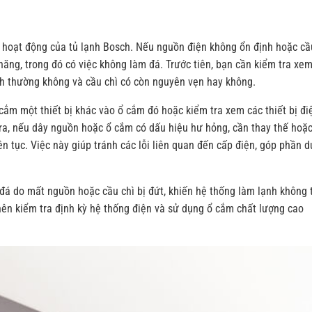
i hoạt động của tủ lạnh Bosch. Nếu nguồn điện không ổn định hoặc cầ
năng, trong đó có việc không làm đá. Trước tiên, bạn cần kiểm tra xem
h thường không và cầu chì có còn nguyên vẹn hay không.
cắm một thiết bị khác vào ổ cắm đó hoặc kiểm tra xem các thiết bị đi
ra, nếu dây nguồn hoặc ổ cắm có dấu hiệu hư hỏng, cần thay thế hoặ
 tục. Việc này giúp tránh các lỗi liên quan đến cấp điện, góp phần d
đá do mất nguồn hoặc cầu chì bị đứt, khiến hệ thống làm lạnh không 
n kiểm tra định kỳ hệ thống điện và sử dụng ổ cắm chất lượng cao