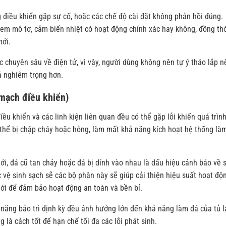
 điều khiển gặp sự cố, hoặc các chế độ cài đặt không phản hồi đúng.
 xem mô tơ, cảm biến nhiệt có hoạt động chính xác hay không, đồng th
mới.
ức chuyên sâu về điện tử, vì vậy, người dùng không nên tự ý tháo lắp n
ả nghiêm trọng hơn.
 mạch điều khiển)
u khiển và các linh kiện liên quan đều có thể gặp lỗi khiến quá trìn
ó thể bị chập cháy hoặc hỏng, làm mất khả năng kích hoạt hệ thống là
i, đá cũ tan chảy hoặc đá bị dính vào nhau là dấu hiệu cảnh báo về 
 vệ sinh sạch sẽ các bộ phận này sẽ giúp cải thiện hiệu suất hoạt độn
mới để đảm bảo hoạt động an toàn và bền bỉ.
ả năng bảo trì định kỳ đều ảnh hưởng lớn đến khả năng làm đá của tủ 
 là cách tốt để hạn chế tối đa các lỗi phát sinh.