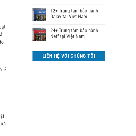
12+ Trung tâm bảo hành
Balay tại Việt Nam
oạt
24+ Trung tâm bảo hành
đá
Neff tại Việt Nam
do
LIÊN HỆ VỚI CHÚNG TÔI
để
uật
ưới