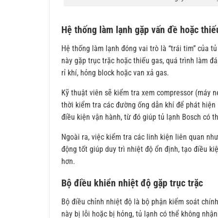
Hệ thống làm lạnh gặp vấn đề hoặc thiế
Hệ thống làm lạnh đóng vai trò là “trái tim” của t
này gặp trục trặc hoặc thiếu gas, quá trình làm 
rỉ khí, hỏng block hoặc van xả gas.
Kỹ thuật viên sẽ kiểm tra xem compressor (máy né
thời kiểm tra các đường ống dẫn khí để phát hiện
điều kiện vận hành, từ đó giúp tủ lạnh Bosch có th
Ngoài ra, việc kiểm tra các linh kiện liên quan n
động tốt giúp duy trì nhiệt độ ổn định, tạo điều k
hơn.
Bộ điều khiển nhiệt độ gặp trục trặc
Bộ điều chỉnh nhiệt độ là bộ phận kiểm soát chính
này bị lỗi hoặc bị hỏng, tủ lạnh có thể không nhậ