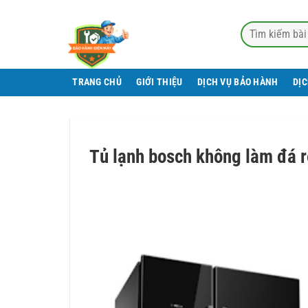
Bỏ
qua
nội
dung
TRANG CHỦ
GIỚI THIỆU
DỊCH VỤ BẢO HÀNH
DỊ
Tủ lạnh bosch không làm đá 