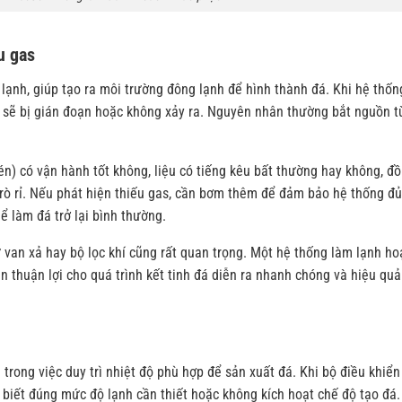
u gas
ủ lạnh, giúp tạo ra môi trường đông lạnh để hình thành đá. Khi hệ thốn
đá sẽ bị gián đoạn hoặc không xảy ra. Nguyên nhân thường bắt nguồn t
n) có vận hành tốt không, liệu có tiếng kêu bất thường hay không, đ
 rò rỉ. Nếu phát hiện thiếu gas, cần bơm thêm để đảm bảo hệ thống đủ
ể làm đá trở lại bình thường.
hư van xả hay bộ lọc khí cũng rất quan trọng. Một hệ thống làm lạnh ho
iện thuận lợi cho quá trình kết tinh đá diễn ra nhanh chóng và hiệu quả
 trong việc duy trì nhiệt độ phù hợp để sản xuất đá. Khi bộ điều khiển
n biết đúng mức độ lạnh cần thiết hoặc không kích hoạt chế độ tạo đá.