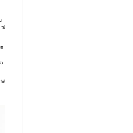
u
 tủ
ện
c
uy
thể