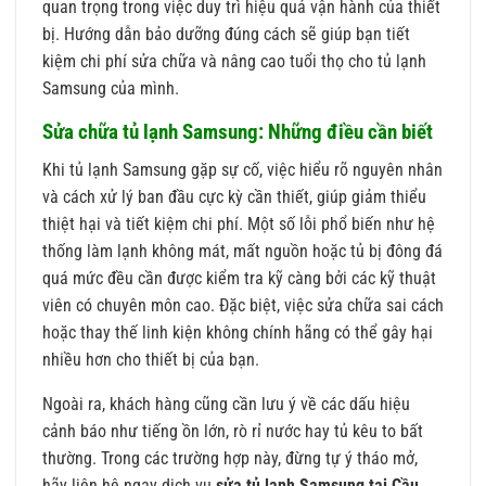
quan trọng trong việc duy trì hiệu quả vận hành của thiết
bị. Hướng dẫn bảo dưỡng đúng cách sẽ giúp bạn tiết
kiệm chi phí sửa chữa và nâng cao tuổi thọ cho tủ lạnh
Samsung của mình.
Sửa chữa tủ lạnh Samsung: Những điều cần biết
Khi tủ lạnh Samsung gặp sự cố, việc hiểu rõ nguyên nhân
và cách xử lý ban đầu cực kỳ cần thiết, giúp giảm thiểu
thiệt hại và tiết kiệm chi phí. Một số lỗi phổ biến như hệ
thống làm lạnh không mát, mất nguồn hoặc tủ bị đông đá
quá mức đều cần được kiểm tra kỹ càng bởi các kỹ thuật
viên có chuyên môn cao. Đặc biệt, việc sửa chữa sai cách
hoặc thay thế linh kiện không chính hãng có thể gây hại
nhiều hơn cho thiết bị của bạn.
Ngoài ra, khách hàng cũng cần lưu ý về các dấu hiệu
cảnh báo như tiếng ồn lớn, rò rỉ nước hay tủ kêu to bất
thường. Trong các trường hợp này, đừng tự ý tháo mở,
hãy liên hệ ngay dịch vụ
sửa tủ lạnh Samsung tại Cầu