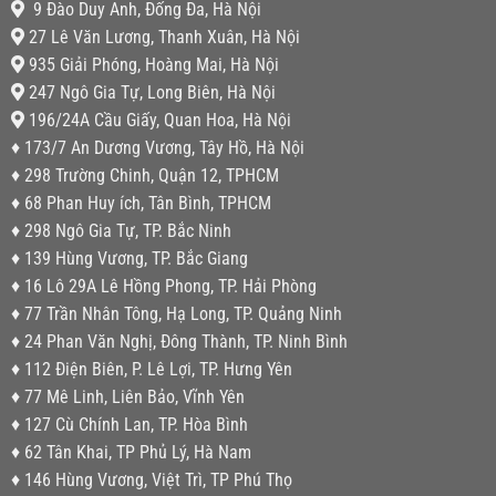
9 Đào Duy Anh, Đống Đa, Hà Nội
27 Lê Văn Lương, Thanh Xuân, Hà Nội
935 Giải Phóng, Hoàng Mai, Hà Nội
247 Ngô Gia Tự, Long Biên, Hà Nội
196/24A Cầu Giấy, Quan Hoa, Hà Nội
♦ 173/7 An Dương Vương, Tây Hồ, Hà Nội
♦ 298 Trường Chinh, Quận 12, TPHCM
♦ 68 Phan Huy ích, Tân Bình, TPHCM
♦ 298 Ngô Gia Tự, TP. Bắc Ninh
♦ 139 Hùng Vương, TP. Bắc Giang
♦ 16 Lô 29A Lê Hồng Phong, TP. Hải Phòng
♦ 77 Trần Nhân Tông, Hạ Long, TP. Quảng Ninh
♦ 24 Phan Văn Nghị, Đông Thành, TP. Ninh Bình
♦ 112 Điện Biên, P. Lê Lợi, TP. Hưng Yên
♦ 77 Mê Linh, Liên Bảo, Vĩnh Yên
♦ 127 Cù Chính Lan, TP. Hòa Bình
♦ 62 Tân Khai, TP Phủ Lý, Hà Nam
♦ 146 Hùng Vương, Việt Trì, TP Phú Thọ