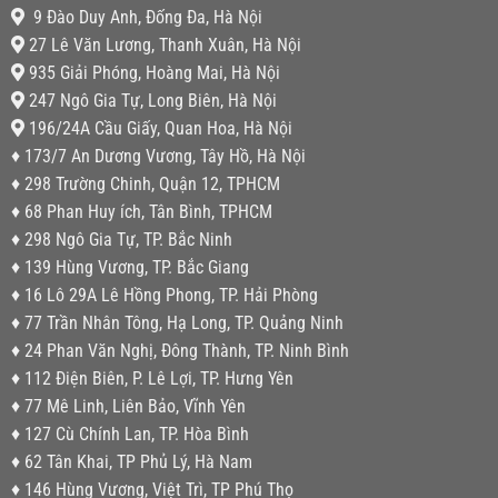
9 Đào Duy Anh, Đống Đa, Hà Nội
27 Lê Văn Lương, Thanh Xuân, Hà Nội
935 Giải Phóng, Hoàng Mai, Hà Nội
247 Ngô Gia Tự, Long Biên, Hà Nội
196/24A Cầu Giấy, Quan Hoa, Hà Nội
♦ 173/7 An Dương Vương, Tây Hồ, Hà Nội
♦ 298 Trường Chinh, Quận 12, TPHCM
♦ 68 Phan Huy ích, Tân Bình, TPHCM
♦ 298 Ngô Gia Tự, TP. Bắc Ninh
♦ 139 Hùng Vương, TP. Bắc Giang
♦ 16 Lô 29A Lê Hồng Phong, TP. Hải Phòng
♦ 77 Trần Nhân Tông, Hạ Long, TP. Quảng Ninh
♦ 24 Phan Văn Nghị, Đông Thành, TP. Ninh Bình
♦ 112 Điện Biên, P. Lê Lợi, TP. Hưng Yên
♦ 77 Mê Linh, Liên Bảo, Vĩnh Yên
♦ 127 Cù Chính Lan, TP. Hòa Bình
♦ 62 Tân Khai, TP Phủ Lý, Hà Nam
♦ 146 Hùng Vương, Việt Trì, TP Phú Thọ