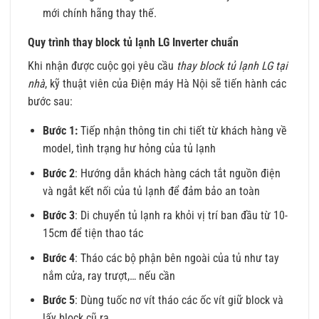
mới chính hãng thay thế.
Quy trình thay block tủ lạnh LG Inverter chuẩn
Khi nhận được cuộc gọi yêu cầu
thay block tủ lạnh LG tại
nhà
, kỹ thuật viên của Điện máy Hà Nội sẽ tiến hành các
bước sau:
Bước 1:
Tiếp nhận thông tin chi tiết từ khách hàng về
model, tình trạng hư hỏng của tủ lạnh
Bước 2
: Hướng dẫn khách hàng cách tắt nguồn điện
và ngắt kết nối của tủ lạnh để đảm bảo an toàn
Bước 3
: Di chuyển tủ lạnh ra khỏi vị trí ban đầu từ 10-
15cm để tiện thao tác
Bước 4
: Tháo các bộ phận bên ngoài của tủ như tay
nắm cửa, ray trượt,… nếu cần
Bước 5
: Dùng tuốc nơ vít tháo các ốc vít giữ block và
lấy block cũ ra