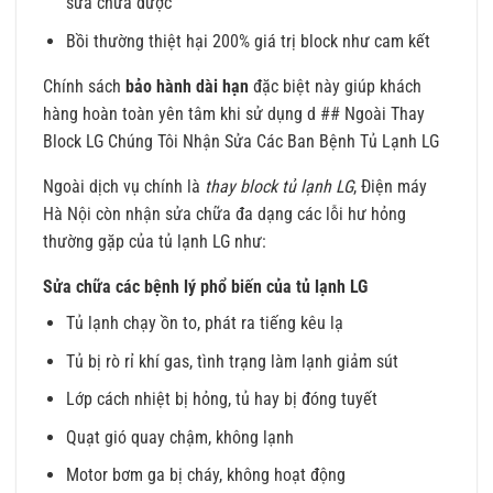
sửa chữa được
Bồi thường thiệt hại 200% giá trị block như cam kết
Chính sách
bảo hành dài hạn
đặc biệt này giúp khách
hàng hoàn toàn yên tâm khi sử dụng d ## Ngoài Thay
Block LG Chúng Tôi Nhận Sửa Các Ban Bệnh Tủ Lạnh LG
Ngoài dịch vụ chính là
thay block tủ lạnh LG
, Điện máy
Hà Nội còn nhận sửa chữa đa dạng các lỗi hư hỏng
thường gặp của tủ lạnh LG như:
Sửa chữa các bệnh lý phổ biến của tủ lạnh LG
Tủ lạnh chạy ồn to, phát ra tiếng kêu lạ
Tủ bị rò rỉ khí gas, tình trạng làm lạnh giảm sút
Lớp cách nhiệt bị hỏng, tủ hay bị đóng tuyết
Quạt gió quay chậm, không lạnh
Motor bơm ga bị cháy, không hoạt động