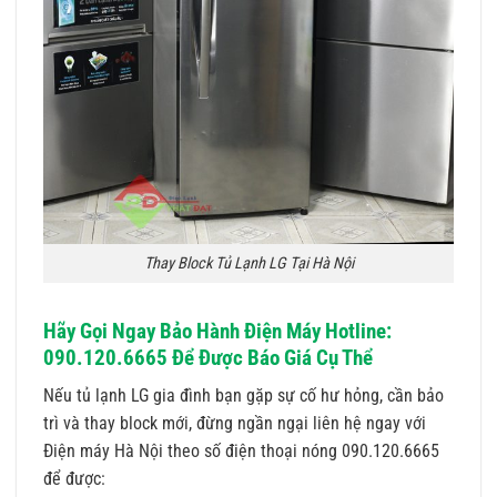
Thay Block Tủ Lạnh LG Tại Hà Nội
Hãy Gọi Ngay Bảo Hành Điện Máy Hotline:
090.120.6665 Để Được Báo Giá Cụ Thể
Nếu tủ lạnh LG gia đình bạn gặp sự cố hư hỏng, cần bảo
trì và thay block mới, đừng ngần ngại liên hệ ngay với
Điện máy Hà Nội theo số điện thoại nóng 090.120.6665
để được: