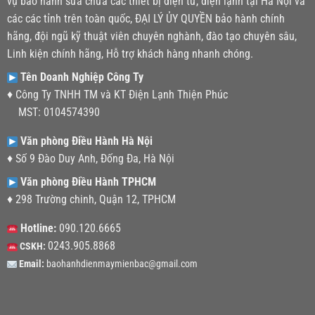
vụ bảo hành sửa chữa các thiết bị điện tử, điện lạnh tại Hà Nội và
các các tỉnh trên toàn quốc, ĐẠI LÝ ỦY QUYỀN bảo hành chính
hãng, đội ngũ kỹ thuật viên chuyên nghành, đào tạo chuyên sâu,
Linh kiện chính hãng, Hỗ trợ khách hàng nhanh chóng.
Tên Doanh Nghiệp Công Ty
♦ Công Ty TNHH TM và KT Điện Lạnh Thiện Phúc
MST: 0104574390
Văn phòng Điều Hành Hà Nội
♦ Số 9 Đào Duy Anh, Đống Đa, Hà Nội
Văn phòng Điều Hành TPHCM
♦ 298 Trường chinh, Quận 12, TPHCM
Hotline:
090.120.6665
0243.905.8868
CSKH:
Email:
baohanhdienmaymienbac@gmail.com