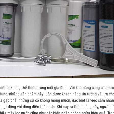
hiết bị không thể thiếu trong mỗi gia đình. Với khả năng cung cấp nư
dụng, những sản phẩm này luôn được khách hàng tin tưởng và lựa ch
g ta gặp phải những sự cố không mong muốn, đặc biệt là việc cắm nhầ
hoạt động với dòng điện thấp hơn. Khi xảy ra tình huống này, người d
chữa máy lọc nước cũng như các biện pháp phòng ngừa hiệu quả. Tro