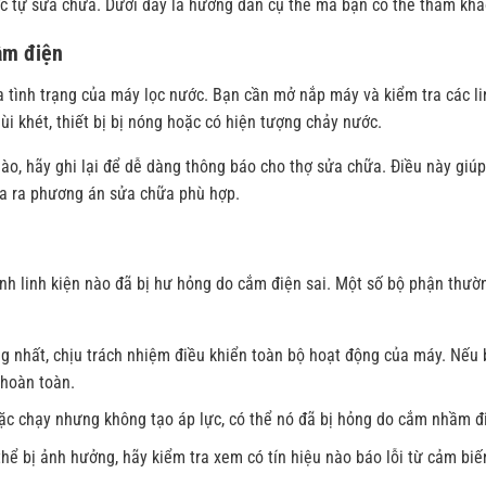
c tự sửa chữa. Dưới đây là hướng dẫn cụ thể mà bạn có thể tham khả
ầm điện
ra tình trạng của máy lọc nước. Bạn cần mở nắp máy và kiểm tra các li
i khét, thiết bị bị nóng hoặc có hiện tượng chảy nước.
ào, hãy ghi lại để dễ dàng thông báo cho thợ sửa chữa. Điều này giú
ưa ra phương án sửa chữa phù hợp.
ịnh linh kiện nào đã bị hư hỏng do cắm điện sai. Một số bộ phận thườ
ọng nhất, chịu trách nhiệm điều khiển toàn bộ hoạt động của máy. Nếu 
 hoàn toàn.
c chạy nhưng không tạo áp lực, có thể nó đã bị hỏng do cắm nhầm đ
hể bị ảnh hưởng, hãy kiểm tra xem có tín hiệu nào báo lỗi từ cảm biế