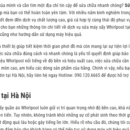
của mình và cần tìm một địa chỉ tin cậy để sửa chữa nhanh chóng?
Sử
ệp mà bạn có thể hoàn toàn yên tâm. Với nhiều năm kinh nghiệm tron
ết đem đến dịch vụ chất lượng cao, giá cả hợp lý cùng thái độ phục v
p cho bạn những thông tin chi tiết về dịch vụ sửa máy sấy Whirlpool tạ
ố cũng như hướng dẫn sử dụng máy hiệu quả.
thiết bị giúp tiết kiệm thời gian phơi đồ mà còn mang lại sự tiện lợi 
ệc sửa chữa đúng cách và nhanh chóng là yếu tố quyết định giúp bảo
 hiệu Whirlpool nổi tiếng về độ bền và hiệu suất cao, việc sửa chữa cần
n môn cao, am hiểu các dòng sản phẩm của hãng. Chính vì vậy, nếu bạ
tín tại Hà Nội, hãy liên hệ ngay Hotline: 090.120.6665 để được hỗ trợ
tại Hà Nội
sấy quần áo Whirlpool luôn giữ vị trí quan trọng nhờ độ bền cao, khả n
n tiến. Tuy nhiên, không tránh khỏi những sự cố phát sinh theo thời g
động quá lâu hoặc gây tiếng ồn lớn. Hiểu rõ nhu cầu đó, chúng tôi c
ằm đảm bảo cho khách hàng có thể tiếp tục sử dụng máy với hiệu quả 