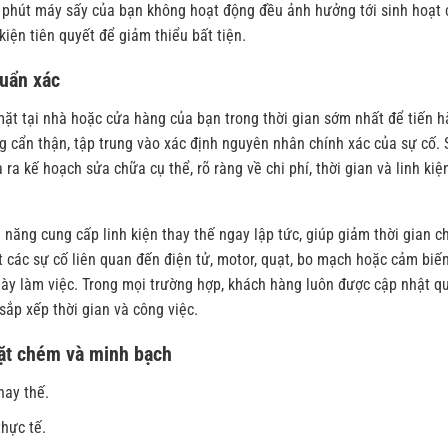
 phút máy sấy của bạn không hoạt động đều ảnh hưởng tới sinh hoạt 
u kiện tiên quyết để giảm thiểu bất tiện.
uẩn xác
 mặt tại nhà hoặc cửa hàng của bạn trong thời gian sớm nhất để tiến 
g cẩn thận, tập trung vào xác định nguyên nhân chính xác của sự cố.
 ra kế hoạch sửa chữa cụ thể, rõ ràng về chi phí, thời gian và linh kiệ
năng cung cấp linh kiện thay thế ngay lập tức, giúp giảm thời gian c
 các sự cố liên quan đến điện tử, motor, quạt, bo mạch hoặc cảm biế
gày làm việc. Trong mọi trường hợp, khách hàng luôn được cập nhật q
sắp xếp thời gian và công việc.
ặt chém và minh bạch
hay thế.
thực tế.