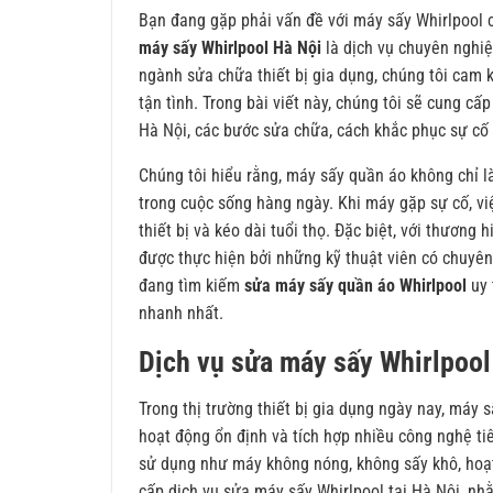
Bạn đang gặp phải vấn đề với máy sấy Whirlpool 
máy sấy Whirlpool Hà Nộ
i
là dịch vụ chuyên nghi
ngành sửa chữa thiết bị gia dụng, chúng tôi cam k
tận tình. Trong bài viết này, chúng tôi sẽ cung cấ
Hà Nội, các bước sửa chữa, cách khắc phục sự c
Chúng tôi hiểu rằng, máy sấy quần áo không chỉ là 
trong cuộc sống hàng ngày. Khi máy gặp sự cố, vi
thiết bị và kéo dài tuổi thọ. Đặc biệt, với thương
được thực hiện bởi những kỹ thuật viên có chuyê
đang tìm kiếm
sửa máy sấy quần áo Whirlpool
uy 
nhanh nhất.
Dịch vụ sửa máy sấy Whirlpool 
Trong thị trường thiết bị gia dụng ngày nay, máy 
hoạt động ổn định và tích hợp nhiều công nghệ tiê
sử dụng như máy không nóng, không sấy khô, hoạt 
cấp dịch vụ sửa máy sấy Whirlpool tại Hà Nội, nh