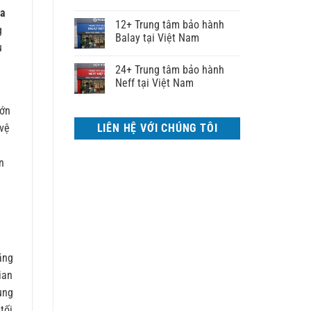
a
12+ Trung tâm bảo hành
g
Balay tại Việt Nam
ụ
i
24+ Trung tâm bảo hành
Neff tại Việt Nam
lớn
LIÊN HỆ VỚI CHÚNG TÔI
 vệ
n
ăng
ian
ung
tối