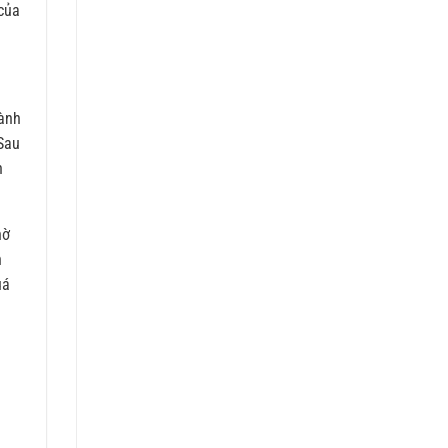
của
hành
 Sau
n
hờ
n
uá