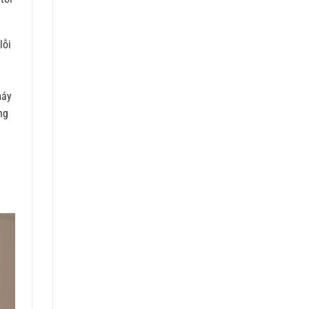
lỗi
máy
ng