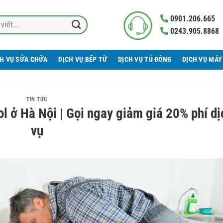
0901.206.665
0243.905.8868
CH VỤ SỬA CHỮA
DỊCH VỤ BẾP TỪ
DỊCH VỤ TỦ ĐÔNG
DỊCH VỤ MÁY
TIN TỨC
l ở Hà Nội | Gọi ngay giảm giá 20% phí dị
vụ