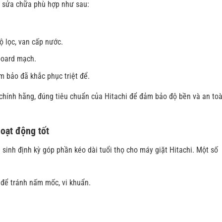
c sửa chữa phù hợp như sau:
ộ lọc, van cấp nước.
board mạch.
m bảo đã khắc phục triệt để.
n chính hãng, đúng tiêu chuẩn của Hitachi để đảm bảo độ bền và an to
oạt động tốt
ệ sinh định kỳ góp phần kéo dài tuổi thọ cho máy giặt Hitachi. Một số
 để tránh nấm mốc, vi khuẩn.