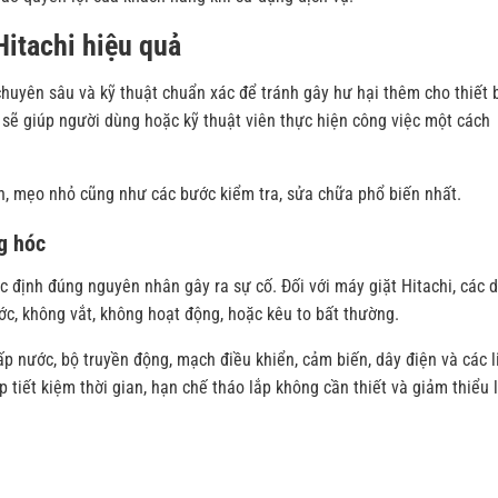
itachi hiệu quả
huyên sâu và kỹ thuật chuẩn xác để tránh gây hư hại thêm cho thiết b
 sẽ giúp người dùng hoặc kỹ thuật viên thực hiện công việc một cách
ẫn, mẹo nhỏ cũng như các bước kiểm tra, sửa chữa phổ biến nhất.
g hóc
ác định đúng nguyên nhân gây ra sự cố. Đối với máy giặt Hitachi, các 
, không vắt, không hoạt động, hoặc kêu to bất thường.
p nước, bộ truyền động, mạch điều khiển, cảm biến, dây điện và các l
 tiết kiệm thời gian, hạn chế tháo lắp không cần thiết và giảm thiểu l