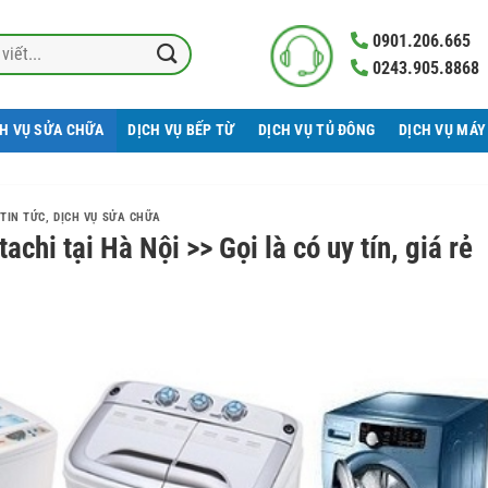
0901.206.665
0243.905.8868
CH VỤ SỬA CHỮA
DỊCH VỤ BẾP TỪ
DỊCH VỤ TỦ ĐÔNG
DỊCH VỤ MÁY
TIN TỨC
,
DỊCH VỤ SỬA CHỮA
chi tại Hà Nội >> Gọi là có uy tín, giá rẻ