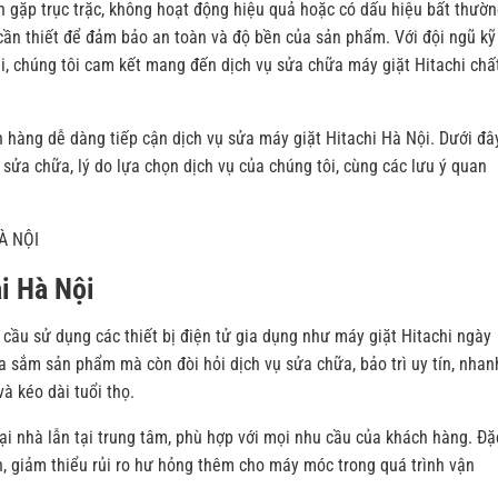
n gặp trục trặc, không hoạt động hiệu quả hoặc có dấu hiệu bất thườn
 cần thiết để đảm bảo an toàn và độ bền của sản phẩm. Với đội ngũ kỹ
đại, chúng tôi cam kết mang đến dịch vụ sửa chữa máy giặt Hitachi chấ
h hàng dễ dàng tiếp cận dịch vụ sửa máy giặt Hitachi Hà Nội. Dưới đâ
 sửa chữa, lý do lựa chọn dịch vụ của chúng tôi, cùng các lưu ý quan
À NỘI
ại Hà Nội
 cầu sử dụng các thiết bị điện tử gia dụng như máy giặt Hitachi ngày
 sắm sản phẩm mà còn đòi hỏi dịch vụ sửa chữa, bảo trì uy tín, nhan
à kéo dài tuổi thọ.
ại nhà lẫn tại trung tâm, phù hợp với mọi nhu cầu của khách hàng. Đặ
ian, giảm thiểu rủi ro hư hỏng thêm cho máy móc trong quá trình vận